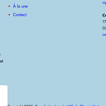
m
À la une
Contact
C
17
0
ce
s
et