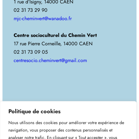
1 rue d’Isigny, 14000 CAEN
02 31 73 29 90
mjc-cheminvert@wanadoo.fr
Centre socioculturel du Chemin Vert
17 rue Pierre Corneille, 14000 CAEN
02 31 73 09 05
centresocio.cheminvert@gmail.com
Copyright 2025. Tous droits réservés.
Politique de cookies
Nous utilisons des cookies pour améliorer votre expérience de
MJC du Chemin-Vert
navigation, vous proposer des contenus personnalisés et
analyser notre trafic. En cliquant sur « Tout accepter », vous