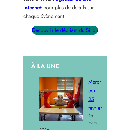
internet
pour plus de détails sur
chaque évènement !
Découvrir le dépliant du Sillon
À LA UNE
Mercr
edi
25
février
26
mars
2026