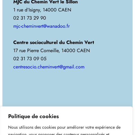
MJC du Chemin Vert le Sillon
1 rue d’Isigny, 14000 CAEN
02 31 73 29 90
mjc-cheminvert@wanadoo.fr
Centre socioculturel du Chemin Vert
17 rue Pierre Corneille, 14000 CAEN
02 31 73 09 05
centresocio.cheminvert@gmail.com
Copyright 2025. Tous droits réservés.
Politique de cookies
Nous utilisons des cookies pour améliorer votre expérience de
MJC du Chemin-Vert
navigation, vous proposer des contenus personnalisés et