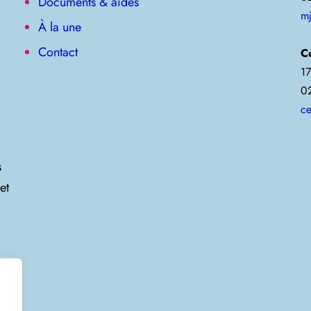
Documents & aides
m
À la une
Contact
C
17
0
ce
s
et