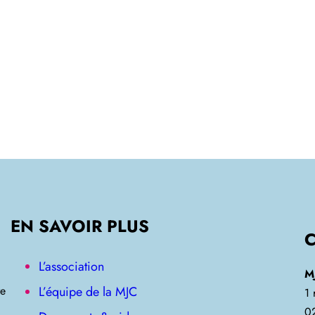
EN SAVOIR PLUS
L’association
M
L’équipe de la MJC
re
1
0