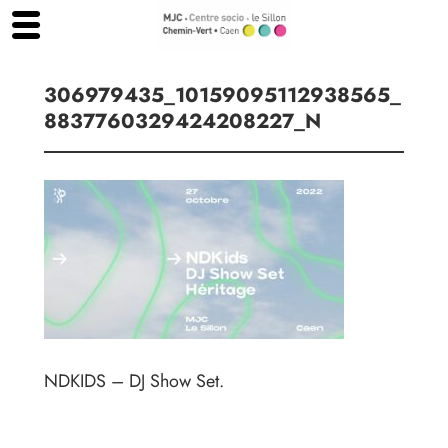
Aller
au
contenu
306979435_10159095112938565_
8837760329424208227_N
NDKIDS – DJ Show Set.