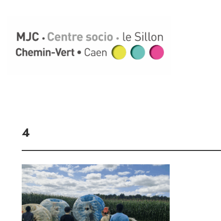
Aller
au
contenu
4