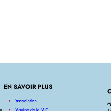
EN SAVOIR PLUS
L’association
M
L’équipe de la MJC
re
1