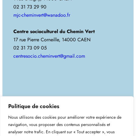
02 31 73 29 90
mjc-cheminvert@wanadoo.fr
Centre socioculturel du Chemin Vert
17 rue Pierre Corneille, 14000 CAEN
02 31 73 09 05
centresocio.cheminvert@gmail.com
Copyright 2025. Tous droits réservés.
Politique de cookies
Nous utilisons des cookies pour améliorer votre expérience de
MJC du Chemin-Vert
navigation, vous proposer des contenus personnalisés et
analyser notre trafic. En cliquant sur « Tout accepter », vous