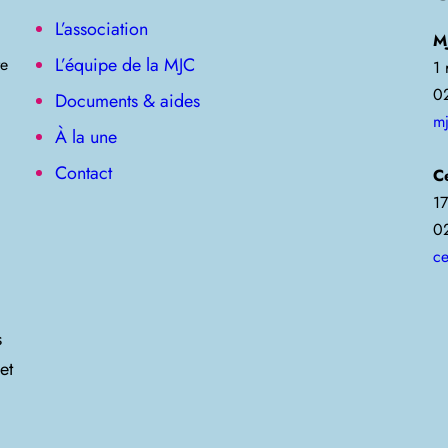
L’association
M
L’équipe de la MJC
re
1
0
Documents & aides
m
À la une
Contact
C
17
0
ce
s
et