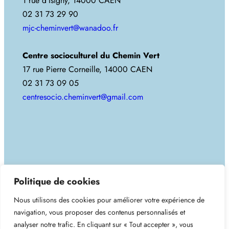
1 rue d’Isigny, 14000 CAEN
02 31 73 29 90
mjc-cheminvert@wanadoo.fr
Centre socioculturel du Chemin Vert
17 rue Pierre Corneille, 14000 CAEN
02 31 73 09 05
centresocio.cheminvert@gmail.com
Copyright 2025. Tous droits réservés.
Politique de cookies
Nous utilisons des cookies pour améliorer votre expérience de
MJC du Chemin-Vert
navigation, vous proposer des contenus personnalisés et
analyser notre trafic. En cliquant sur « Tout accepter », vous